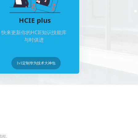
HCIE plus
快来更新你的HCIE知识技能库
与时俱进
1v1定制华为技术大神包
）
流程。